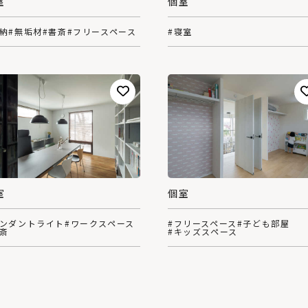
個室
室
#寝室
収納
#無垢材
#書斎
#フリースペース
個室
室
#フリースペース
#子ども部屋
ペンダントライト
#ワークスペース
#キッズスペース
書斎