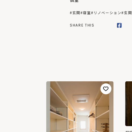
個室
#玄関
#寝室
#リノベーション
#玄
SHARE THIS