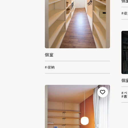
個
#
個室
#収納
個
#
#