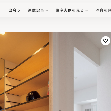
出会う
連載記事
住宅実例を見る
写真を
リノベーションで生まれ変わった、造作が映える住まい
ダイニングテーブル
(258)
キッチン収納
大開口
対面式キッチン
キッチンカウンター
この会社、ここがすごい！
INTERIOR&LIF
こだわりモデルハウス大公