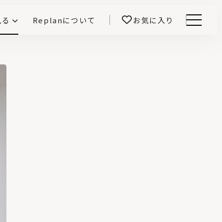
見る
Replanについて
お気に入り
Menu
E -インテリアと暮らす-
開！
鎌田紀彦のQ1.0住宅デザイン論
前真之のいごこちの科学