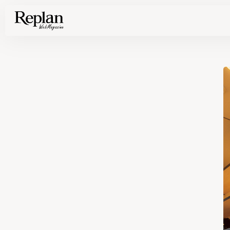
家づくりの基礎知識や空間づくりのコツなど、暮らしに役立つ情報を発信中！
住まいと暮らしの実例を写真と記事で丁寧にわかりやすくご紹介します
部位別の実例写真から、自分らしい住まいのアイデアや好み見つけてみませんか。
Find your house photos