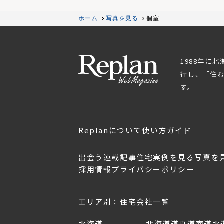
ホーム
写真を見る
個室
1988年に
行し、「住
す。
Replanについて
使い方ガイド
出会う
連載記事
住宅実例を見る
写真を
採用情報
プライバシーポリシー
OL.152
美しく暮らす 東北のデザ
Replan宮城2026
イン住宅2026
2026年7月30日
2026年3月11日
エリア別：住宅会社一覧
北海道
北海道
道央
道南
道北