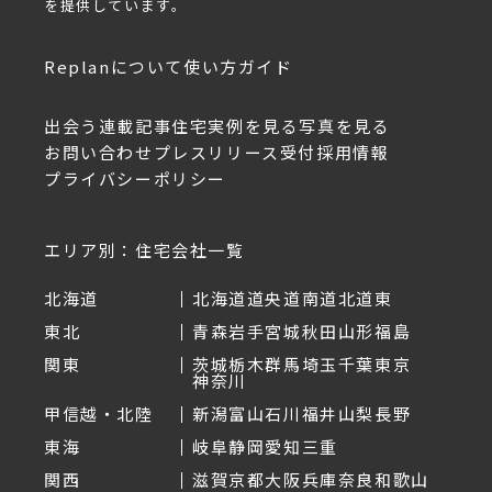
を提供しています。
Replanについて
使い方ガイド
出会う
連載記事
住宅実例を見る
写真を見る
お問い合わせ
プレスリリース受付
採用情報
プライバシーポリシー
エリア別：住宅会社一覧
北海道
北海道
道央
道南
道北
道東
東北
青森
岩手
宮城
秋田
山形
福島
関東
茨城
栃木
群馬
埼玉
千葉
東京
神奈川
甲信越・北陸
新潟
富山
石川
福井
山梨
長野
東海
岐阜
静岡
愛知
三重
関西
滋賀
京都
大阪
兵庫
奈良
和歌山