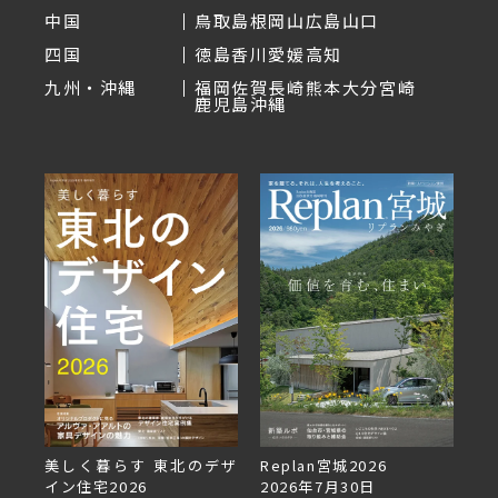
中国
鳥取
島根
岡山
広島
山口
四国
徳島
香川
愛媛
高知
九州・沖縄
福岡
佐賀
長崎
熊本
大分
宮崎
鹿児島
沖縄
しく暮らす 東北のデザ
Replan宮城2026
Replan北海
ン住宅2026
2026年7月30日
2026年6月