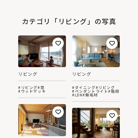
カテゴリ「リビング」の写真
リビング
リビング
#リビング
#窓
#ダイニング
#リビング
#ウッドデッキ
#ペンダントライト
#階段
#LDK
#無垢材