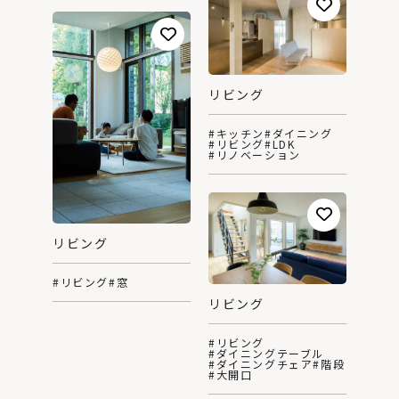
リビング
#キッチン
#ダイニング
#リビング
#LDK
#リノベーション
リビング
#リビング
#窓
リビング
#リビング
#ダイニングテーブル
#ダイニングチェア
#階段
#大開口