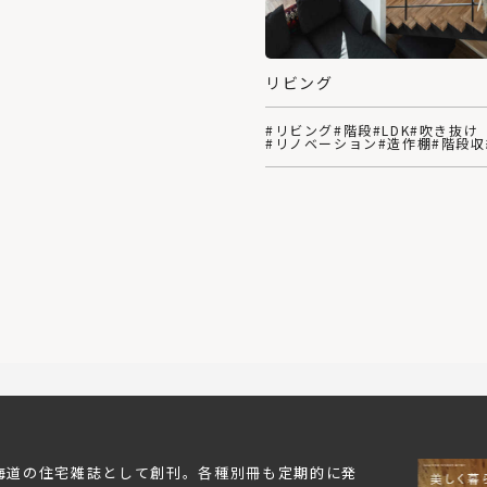
リビング
#リビング
#階段
#LDK
#吹き抜け
#リノベーション
#造作棚
#階段収
北海道の住宅雑誌として創刊。各種別冊も定期的に発