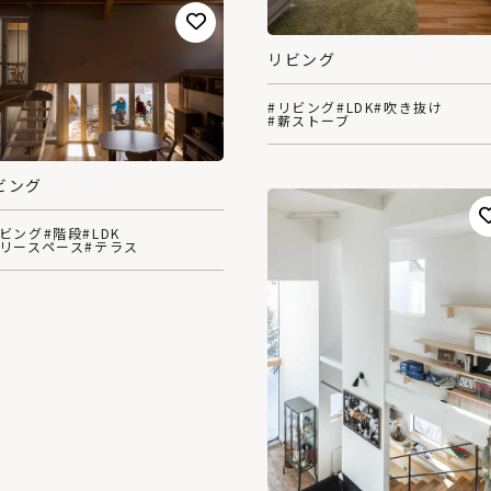
リビング
#リビング
#LDK
#吹き抜け
#薪ストーブ
ビング
リビング
#階段
#LDK
フリースペース
#テラス