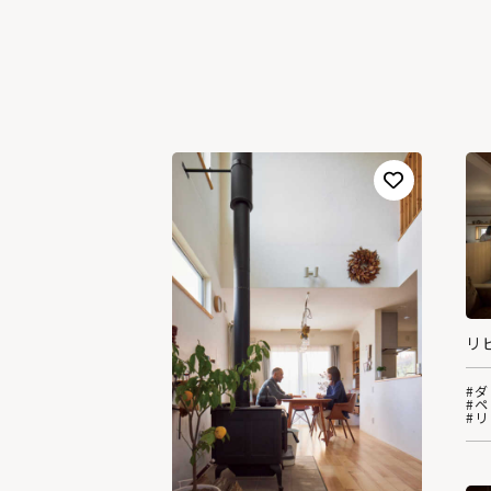
リ
#
#
#