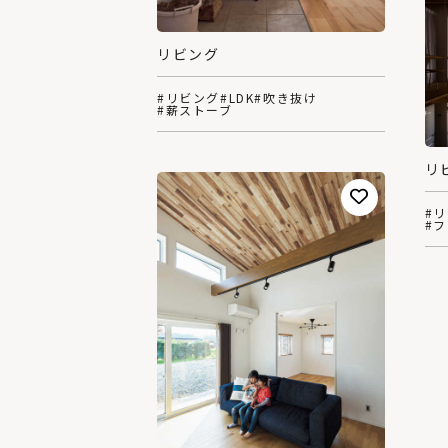
リビング
#リビング
#LDK
#吹き抜け
#薪ストーブ
リ
#
#