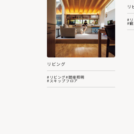
リ
#
#
リビング
#リビング
#間接照明
#スキップフロア