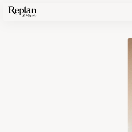
家づくりの基礎知識や空間づくりのコツなど、暮らしに役立つ情報を発信中！
住まいと暮らしの実例を写真と記事で丁寧にわかりやすくご紹介します
部位別の実例写真から、自分らしい住まいのアイデアや好み見つけてみませんか。
Find your house photos