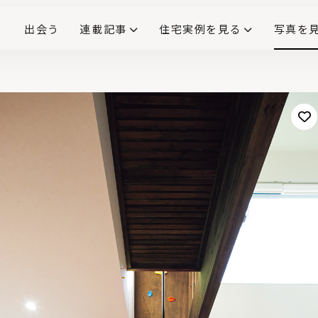
出会う
連載記事
住宅実例を見る
写真を
リノベーションで生まれ変わった、造作が映える住まい
ダイニングテーブル
(258)
キッチン収納
大開口
対面式キッチン
キッチンカウンター
この会社、ここがすごい！
INTERIOR&LIF
こだわりモデルハウス大公