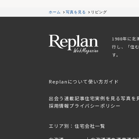
ホーム
写真を見る
リビング
1988年に
行し、「住
す。
Replanについて
使い方ガイド
出会う
連載記事
住宅実例を見る
写真を
採用情報
プライバシーポリシー
OL.152
美しく暮らす 東北のデザ
Replan宮城2026
イン住宅2026
2026年7月30日
2026年3月11日
エリア別：住宅会社一覧