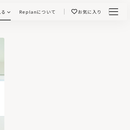
見る
Replanについて
お気に入り
Menu
E -インテリアと暮らす-
開！
鎌田紀彦のQ1.0住宅デザイン論
前真之のいごこちの科学