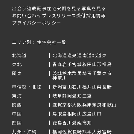
出会う
連載記事
住宅実例を見る
写真を見る
お問い合わせ
プレスリリース受付
採用情報
プライバシーポリシー
エリア別：住宅会社一覧
北海道
北海道
道央
道南
道北
道東
東北
青森
岩手
宮城
秋田
山形
福島
関東
茨城
栃木
群馬
埼玉
千葉
東京
神奈川
甲信越・北陸
新潟
富山
石川
福井
山梨
長野
東海
岐阜
静岡
愛知
三重
関西
滋賀
京都
大阪
兵庫
奈良
和歌山
中国
鳥取
島根
岡山
広島
山口
四国
徳島
香川
愛媛
高知
九州・沖縄
福岡
佐賀
長崎
熊本
大分
宮崎