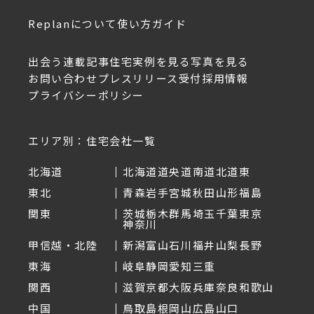
Replanについて
使い方ガイド
出会う
連載記事
住宅実例を見る
写真を見る
お問い合わせ
プレスリリース受付
採用情報
プライバシーポリシー
エリア別：住宅会社一覧
北海道
北海道
道央
道南
道北
道東
東北
青森
岩手
宮城
秋田
山形
福島
関東
茨城
栃木
群馬
埼玉
千葉
東京
神奈川
甲信越・北陸
新潟
富山
石川
福井
山梨
長野
東海
岐阜
静岡
愛知
三重
関西
滋賀
京都
大阪
兵庫
奈良
和歌山
中国
鳥取
島根
岡山
広島
山口