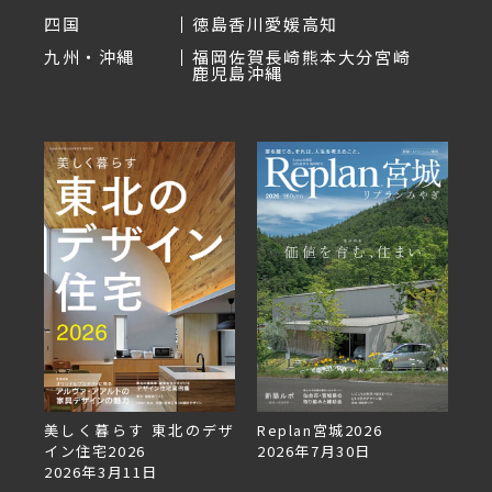
四国
徳島
香川
愛媛
高知
九州・沖縄
福岡
佐賀
長崎
熊本
大分
宮崎
鹿児島
沖縄
美しく暮らす 東北のデザ
Replan宮城2026
Re
イン住宅2026
2026年7月30日
2
2026年3月11日