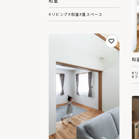
和室
#リビング
#和室
#畳スペース
和
#
#