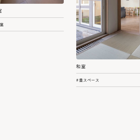
室
和室
和室
#畳スペース