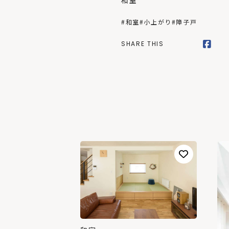
和室
#和室
#小上がり
#障子戸
SHARE THIS