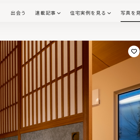
出会う
連載記事
住宅実例を見る
写真を
リノベーションで生まれ変わった、造作が映える住まい
ダイニングテーブル
(258)
キッチン収納
大開口
対面式キッチン
キッチンカウンター
この会社、ここがすごい！
INTERIOR&LIF
こだわりモデルハウス大公