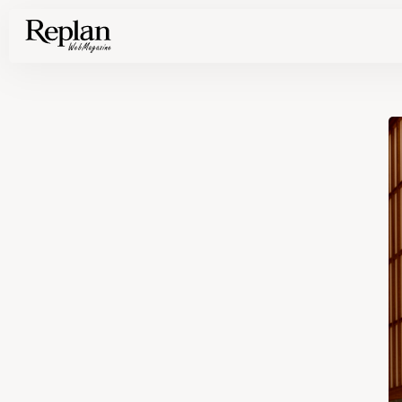
家づくりの基礎知識や空間づくりのコツなど、暮らしに役立つ情報を発信中！
住まいと暮らしの実例を写真と記事で丁寧にわかりやすくご紹介します
部位別の実例写真から、自分らしい住まいのアイデアや好み見つけてみませんか。
Find your house photos