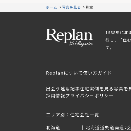
ホーム
写真を見る
和室
1988年に
行し、「住
す。
Replanについて
使い方ガイド
出会う
連載記事
住宅実例を見る
写真を
採用情報
プライバシーポリシー
OL.152
美しく暮らす 東北のデザ
Replan宮城2026
イン住宅2026
2026年7月30日
2026年3月11日
エリア別：住宅会社一覧
北海道
北海道
道央
道南
道北