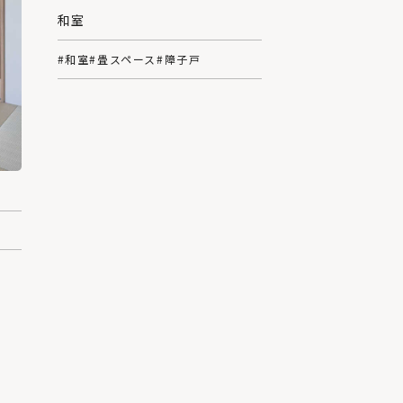
和室
#和室
#畳スペース
#障子戸