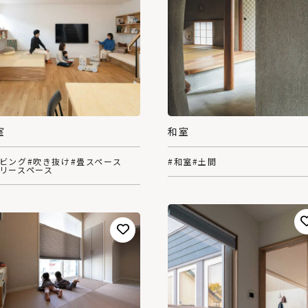
室
和室
リビング
#吹き抜け
#畳スペース
#和室
#土間
フリースペース