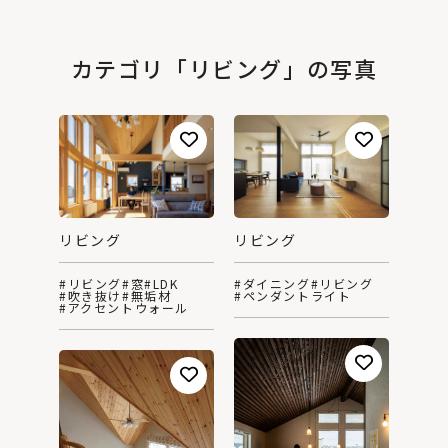
カテゴリ「リビング」の写真
リビング
リビング
#ダイニング
#リビング
#リビング
#窓
#LDK
#ペンダントライト
#吹き抜け
#無垢材
#アクセントウォール