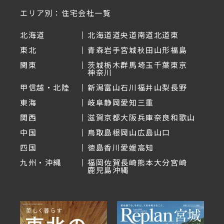
エリア別：住宅会社一覧
北海道
北海道
道央
道南
道北
道東
東北
青森
岩手
宮城
秋田
山形
福島
関東
茨城
栃木
群馬
埼玉
千葉
東京
神奈川
甲信越・北陸
新潟
富山
石川
福井
山梨
長野
東海
岐阜
静岡
愛知
三重
関西
滋賀
京都
大阪
兵庫
奈良
和歌山
中国
鳥取
島根
岡山
広島
山口
四国
徳島
香川
愛媛
高知
九州・沖縄
福岡
佐賀
長崎
熊本
大分
宮崎
鹿児島
沖縄