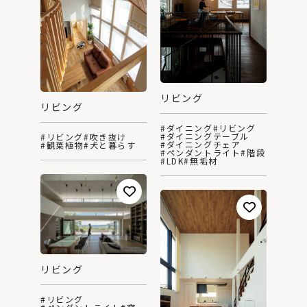
リビング
リビング
#ダイニング
#リビング
#ダイニングテーブル
#リビング
#吹き抜け
#ダイニングチェア
#観葉植物
#犬と暮らす
#ペンダントライト
#階段
#LDK
#無垢材
リビング
#リビング