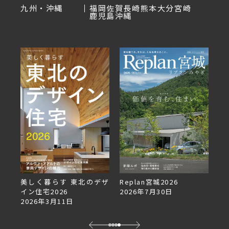
九州・沖縄
福岡
佐賀
長崎
熊本
大分
宮崎
鹿児島
沖縄
美しく暮らす 東北のデザ
Replan宮城2026
Re
イン住宅2026
2026年7月30日
2
2026年3月11日