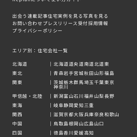
出会う
連載記事
住宅実例を見る
写真を見る
お問い合わせ
プレスリリース受付
採用情報
プライバシーポリシー
エリア別：住宅会社一覧
北海道
北海道
道央
道南
道北
道東
東北
青森
岩手
宮城
秋田
山形
福島
関東
茨城
栃木
群馬
埼玉
千葉
東京
神奈川
甲信越・北陸
新潟
富山
石川
福井
山梨
長野
東海
岐阜
静岡
愛知
三重
関西
滋賀
京都
大阪
兵庫
奈良
和歌山
中国
鳥取
島根
岡山
広島
山口
四国
徳島
香川
愛媛
高知