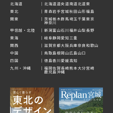
北海道
北海道
道央
道南
道北
道東
東北
青森
岩手
宮城
秋田
山形
福島
関東
茨城
栃木
群馬
埼玉
千葉
東京
神奈川
甲信越・北陸
新潟
富山
石川
福井
山梨
長野
東海
岐阜
静岡
愛知
三重
関西
滋賀
京都
大阪
兵庫
奈良
和歌山
中国
鳥取
島根
岡山
広島
山口
四国
徳島
香川
愛媛
高知
九州・沖縄
福岡
佐賀
長崎
熊本
大分
宮崎
鹿児島
沖縄