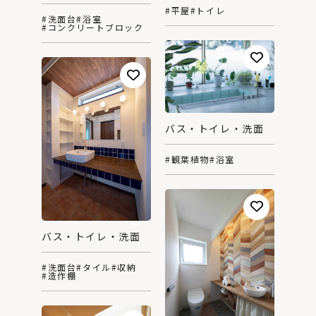
#平屋
#トイレ
#洗面台
#浴室
#コンクリートブロック
バス・トイレ・洗面
#観葉植物
#浴室
バス・トイレ・洗面
#洗面台
#タイル
#収納
#造作棚