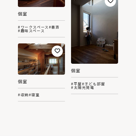
個室
#ワークスペース
#書斎
#趣味スペース
個室
個室
#平屋
#子ども部屋
#太陽光発電
#収納
#寝室