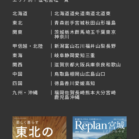
北海道
北海道
道央
道南
道北
道東
東北
青森
岩手
宮城
秋田
山形
福島
関東
茨城
栃木
群馬
埼玉
千葉
東京
神奈川
甲信越・北陸
新潟
富山
石川
福井
山梨
長野
東海
岐阜
静岡
愛知
三重
関西
滋賀
京都
大阪
兵庫
奈良
和歌山
中国
鳥取
島根
岡山
広島
山口
四国
徳島
香川
愛媛
高知
九州・沖縄
福岡
佐賀
長崎
熊本
大分
宮崎
鹿児島
沖縄