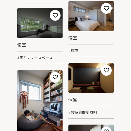
個室
個室
#寝室
#窓
#フリースペース
個室
#寝室
#間接照明