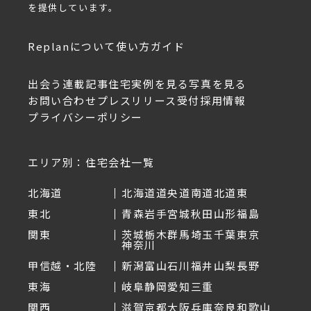
を提供しています。
Replanについて
使い方ガイド
出会う
連載記事
住宅実例を見る
写真を見る
お問い合わせ
プレスリリース受付
採用情報
プライバシーポリシー
エリア別：住宅会社一覧
北海道
北海道
道央
道南
道北
道東
東北
青森
岩手
宮城
秋田
山形
福島
関東
茨城
栃木
群馬
埼玉
千葉
東京
神奈川
甲信越・北陸
新潟
富山
石川
福井
山梨
長野
東海
岐阜
静岡
愛知
三重
関西
滋賀
京都
大阪
兵庫
奈良
和歌山