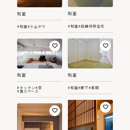
和室
和室
#和室
#店舗併用住宅
#和室
#小上がり
和室
和室
#和室
#廊下
#客間
#キッチン
#窓
#畳スペース