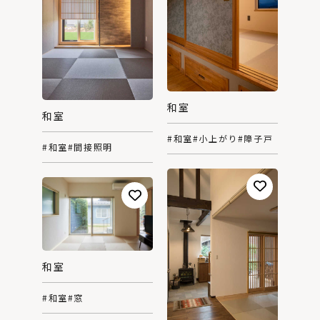
和室
和室
#和室
#小上がり
#障子戸
#和室
#間接照明
和室
#和室
#窓