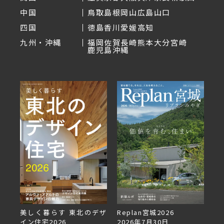
中国
鳥取
島根
岡山
広島
山口
四国
徳島
香川
愛媛
高知
九州・沖縄
福岡
佐賀
長崎
熊本
大分
宮崎
鹿児島
沖縄
美しく暮らす 東北のデザ
Replan宮城2026
Re
イン住宅2026
2026年7月30日
2