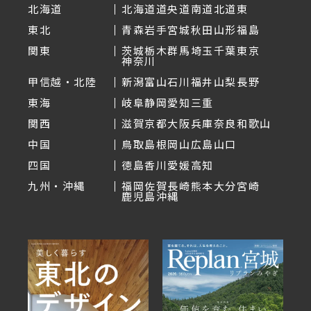
北海道
北海道
道央
道南
道北
道東
東北
青森
岩手
宮城
秋田
山形
福島
関東
茨城
栃木
群馬
埼玉
千葉
東京
神奈川
甲信越・北陸
新潟
富山
石川
福井
山梨
長野
東海
岐阜
静岡
愛知
三重
関西
滋賀
京都
大阪
兵庫
奈良
和歌山
中国
鳥取
島根
岡山
広島
山口
四国
徳島
香川
愛媛
高知
九州・沖縄
福岡
佐賀
長崎
熊本
大分
宮崎
鹿児島
沖縄