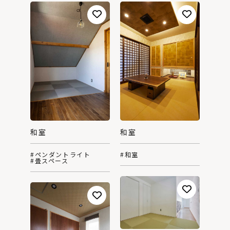
和室
和室
#ペンダントライト
#和室
#畳スペース