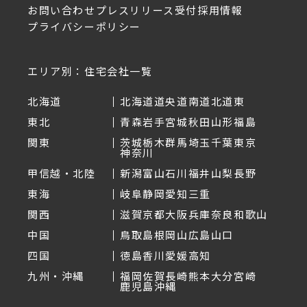
お問い合わせ
プレスリリース受付
採用情報
プライバシーポリシー
エリア別：住宅会社一覧
北海道
北海道
道央
道南
道北
道東
東北
青森
岩手
宮城
秋田
山形
福島
関東
茨城
栃木
群馬
埼玉
千葉
東京
神奈川
甲信越・北陸
新潟
富山
石川
福井
山梨
長野
東海
岐阜
静岡
愛知
三重
関西
滋賀
京都
大阪
兵庫
奈良
和歌山
中国
鳥取
島根
岡山
広島
山口
四国
徳島
香川
愛媛
高知
九州・沖縄
福岡
佐賀
長崎
熊本
大分
宮崎
鹿児島
沖縄