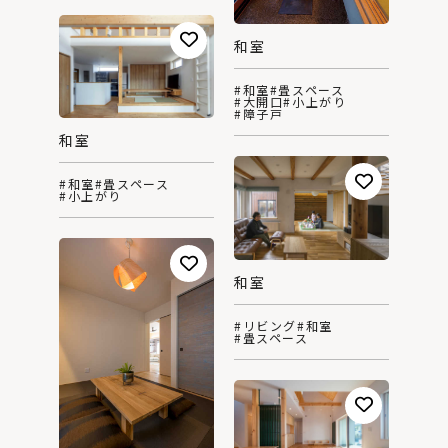
和室
#和室
#畳スペース
#大開口
#小上がり
#障子戸
和室
#和室
#畳スペース
#小上がり
和室
#リビング
#和室
#畳スペース