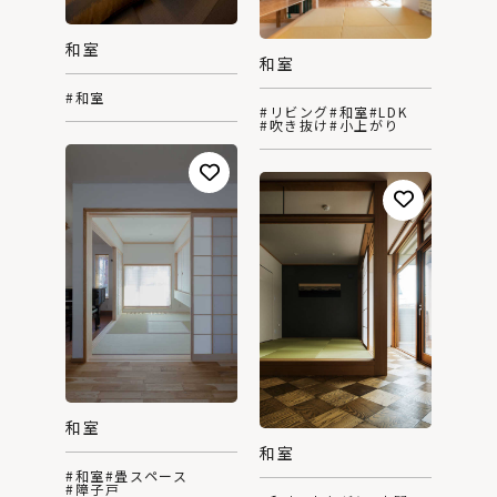
和室
和室
#和室
#リビング
#和室
#LDK
#吹き抜け
#小上がり
和室
和室
#和室
#畳スペース
#障子戸