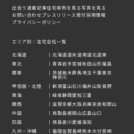
出会う
連載記事
住宅実例を見る
写真を見る
お問い合わせ
プレスリリース受付
採用情報
プライバシーポリシー
エリア別：住宅会社一覧
北海道
北海道
道央
道南
道北
道東
東北
青森
岩手
宮城
秋田
山形
福島
関東
茨城
栃木
群馬
埼玉
千葉
東京
神奈川
甲信越・北陸
新潟
富山
石川
福井
山梨
長野
東海
岐阜
静岡
愛知
三重
関西
滋賀
京都
大阪
兵庫
奈良
和歌山
中国
鳥取
島根
岡山
広島
山口
四国
徳島
香川
愛媛
高知
九州・沖縄
福岡
佐賀
長崎
熊本
大分
宮崎