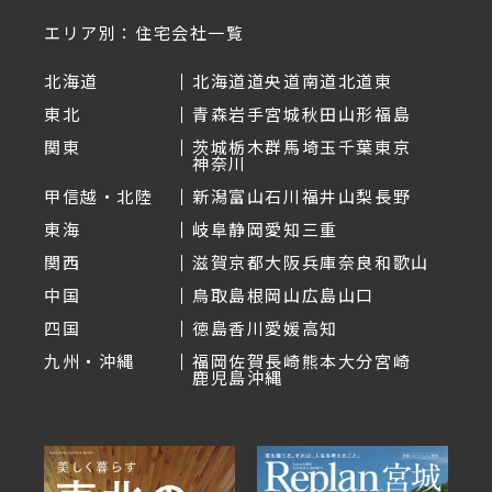
エリア別：住宅会社一覧
北海道
北海道
道央
道南
道北
道東
東北
青森
岩手
宮城
秋田
山形
福島
関東
茨城
栃木
群馬
埼玉
千葉
東京
神奈川
甲信越・北陸
新潟
富山
石川
福井
山梨
長野
東海
岐阜
静岡
愛知
三重
関西
滋賀
京都
大阪
兵庫
奈良
和歌山
中国
鳥取
島根
岡山
広島
山口
四国
徳島
香川
愛媛
高知
九州・沖縄
福岡
佐賀
長崎
熊本
大分
宮崎
鹿児島
沖縄