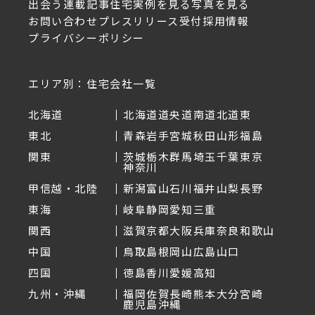
出会う
連載記事
住宅実例を見る
写真を見る
お問い合わせ
プレスリリース受付
採用情報
プライバシーポリシー
エリア別：住宅会社一覧
北海道
北海道
道央
道南
道北
道東
東北
青森
岩手
宮城
秋田
山形
福島
関東
茨城
栃木
群馬
埼玉
千葉
東京
神奈川
甲信越・北陸
新潟
富山
石川
福井
山梨
長野
東海
岐阜
静岡
愛知
三重
関西
滋賀
京都
大阪
兵庫
奈良
和歌山
中国
鳥取
島根
岡山
広島
山口
四国
徳島
香川
愛媛
高知
九州・沖縄
福岡
佐賀
長崎
熊本
大分
宮崎
鹿児島
沖縄