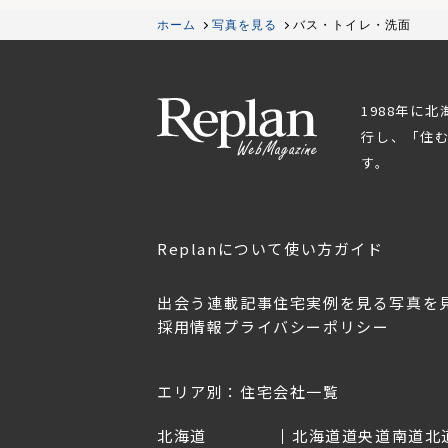
ホーム
写真を見る
バス・トイレ・洗面
1988年に
行し、「住
す。
Replanについて
使い方ガイド
出会う
連載記事
住宅実例を見る
写真を
採用情報
プライバシーポリシー
OL.152
美しく暮らす 東北のデザ
Replan宮城2026
イン住宅2026
2026年7月30日
2026年3月11日
エリア別：住宅会社一覧
北海道
北海道
道央
道南
道北