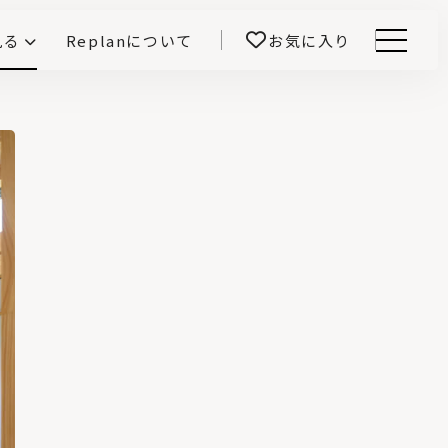
見る
Replanについて
お気に入り
Menu
E -インテリアと暮らす-
開！
鎌田紀彦のQ1.0住宅デザイン論
前真之のいごこちの科学