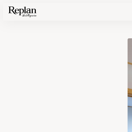
家づくりの基礎知識や空間づくりのコツなど、暮らしに役立つ情報を発信中！
住まいと暮らしの実例を写真と記事で丁寧にわかりやすくご紹介します
部位別の実例写真から、自分らしい住まいのアイデアや好み見つけてみませんか。
Find your house photos