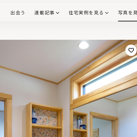
出会う
連載記事
住宅実例を見る
写真を
リノベーションで生まれ変わった、造作が映える住まい
ダイニングテーブル
(258)
キッチン収納
大開口
対面式キッチン
キッチンカウンター
この会社、ここがすごい！
INTERIOR&LIF
こだわりモデルハウス大公