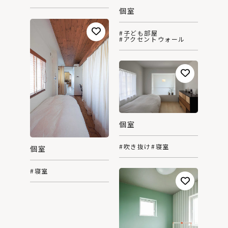
個室
#子ども部屋
#アクセントウォール
個室
#吹き抜け
#寝室
個室
#寝室