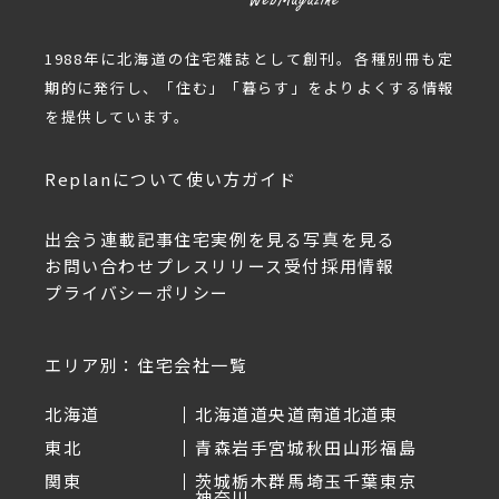
1988年に北海道の住宅雑誌として創刊。各種別冊も定
期的に発行し、「住む」「暮らす」をよりよくする情報
を提供しています。
Replanについて
使い方ガイド
出会う
連載記事
住宅実例を見る
写真を見る
お問い合わせ
プレスリリース受付
採用情報
プライバシーポリシー
エリア別：住宅会社一覧
北海道
北海道
道央
道南
道北
道東
東北
青森
岩手
宮城
秋田
山形
福島
関東
茨城
栃木
群馬
埼玉
千葉
東京
神奈川