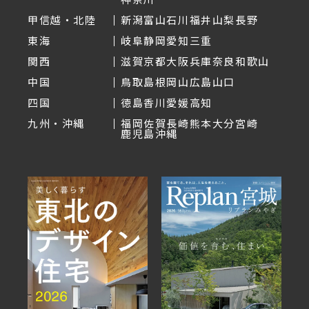
甲信越・北陸
新潟
富山
石川
福井
山梨
長野
東海
岐阜
静岡
愛知
三重
関西
滋賀
京都
大阪
兵庫
奈良
和歌山
中国
鳥取
島根
岡山
広島
山口
四国
徳島
香川
愛媛
高知
九州・沖縄
福岡
佐賀
長崎
熊本
大分
宮崎
鹿児島
沖縄