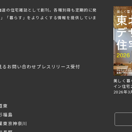
北海道の住宅雑誌として創刊。各種別冊も定期的に発
む」「暮らす」をよりよくする情報を提供していま
見る
お問い合わせ
プレスリリース受付
Replan北海道VOL.153
Replan北海道VOL.152
美しく暮
2026年6月27日
2026年3月28日
イン住宅2
2026年3
道東
形
福島
葉
東京
神奈川