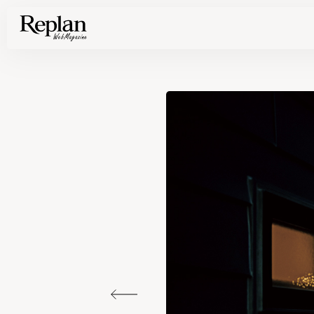
家づくりの基礎知識や空間づくりのコツなど、暮らしに役立つ情報を発信中！
住まいと暮らしの実例を写真と記事で丁寧にわかりやすくご紹介します
部位別の実例写真から、自分らしい住まいのアイデアや好み見つけてみませんか。
Find your house photos