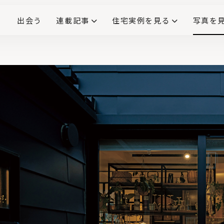
出会う
連載記事
住宅実例を見る
写真を
リノベーションで生まれ変わった、造作が映える住まい
ダイニングテーブル
(258)
キッチン収納
大開口
対面式キッチン
キッチンカウンター
この会社、ここがすごい！
INTERIOR&LIF
こだわりモデルハウス大公