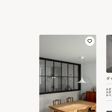
ダ
#
#
#