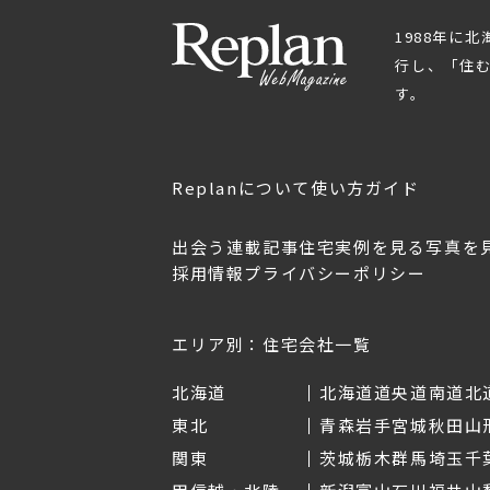
1988年に
行し、「住
す。
Replanについて
使い方ガイド
出会う
連載記事
住宅実例を見る
写真を
採用情報
プライバシーポリシー
OL.152
美しく暮らす 東北のデザ
Replan宮城2026
イン住宅2026
2026年7月30日
2026年3月11日
エリア別：住宅会社一覧
北海道
北海道
道央
道南
道北
東北
青森
岩手
宮城
秋田
山
関東
茨城
栃木
群馬
埼玉
千