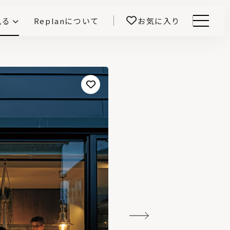
見る
Replanについて
お気に入り
Menu
E -インテリアと暮らす-
開！
鎌田紀彦のQ1.0住宅デザイン論
前真之のいごこちの科学