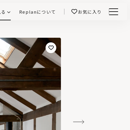
見る
Replanについて
お気に入り
Menu
E -インテリアと暮らす-
開！
鎌田紀彦のQ1.0住宅デザイン論
前真之のいごこちの科学