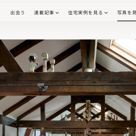
出会う
連載記事
住宅実例を見る
写真を
リノベーションで生まれ変わった、造作が映える住まい
ダイニングテーブル
(258)
キッチン収納
大開口
対面式キッチン
キッチンカウンター
この会社、ここがすごい！
INTERIOR&LIF
こだわりモデルハウス大公