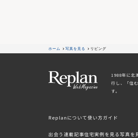
ホーム
写真を見る
リビング
1988年に
行し、「住
す。
Replanについて
使い方ガイド
出会う
連載記事
住宅実例を見る
写真を