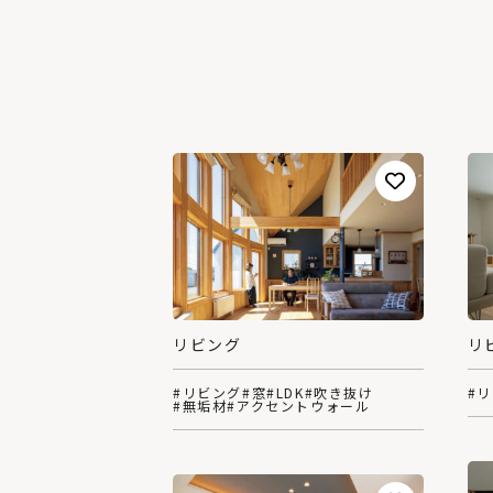
リビング
リ
#リビング
#窓
#LDK
#吹き抜け
#
#無垢材
#アクセントウォール