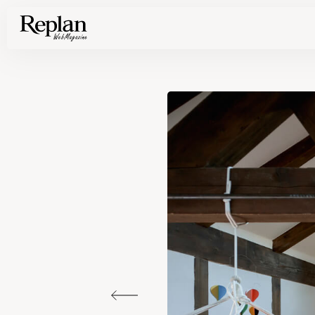
家づくりの基礎知識や空間づくりのコツなど、暮らしに役立つ情報を発信中！
住まいと暮らしの実例を写真と記事で丁寧にわかりやすくご紹介します
部位別の実例写真から、自分らしい住まいのアイデアや好み見つけてみませんか。
Find your house photos