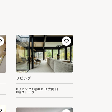
リビング
#リビング
#窓
#LDK
#大開口
#薪ストーブ