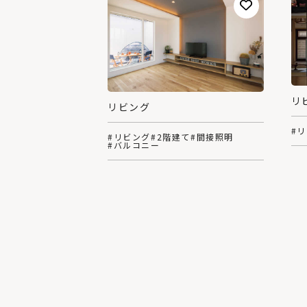
リ
リビング
#
#リビング
#2階建て
#間接照明
#バルコニー