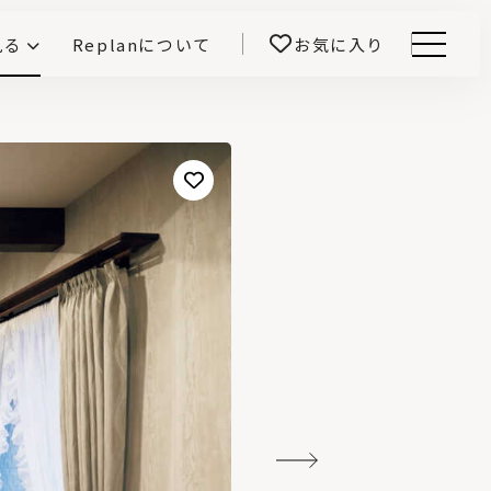
見る
Replanについて
お気に入り
Menu
E -インテリアと暮らす-
開！
鎌田紀彦のQ1.0住宅デザイン論
前真之のいごこちの科学