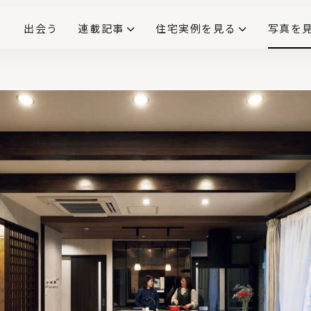
出会う
連載記事
住宅実例を見る
写真を
リノベーションで生まれ変わった、造作が映える住まい
ダイニングテーブル
(258)
キッチン収納
大開口
対面式キッチン
キッチンカウンター
この会社、ここがすごい！
INTERIOR&LIF
こだわりモデルハウス大公