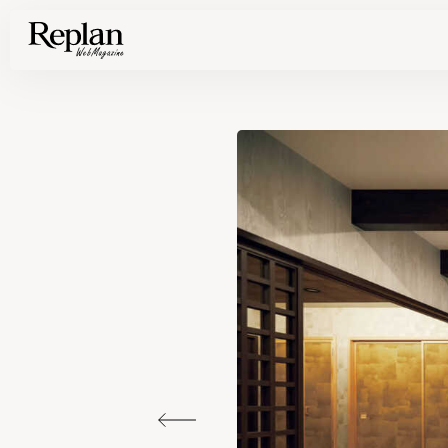
家づくりの基礎知識や空間づくりのコツなど、暮らしに役立つ情報を発信中！
住まいと暮らしの実例を写真と記事で丁寧にわかりやすくご紹介します
部位別の実例写真から、自分らしい住まいのアイデアや好み見つけてみませんか。
Find your house photos