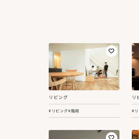
リビング
リ
#リビング
#階段
#