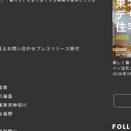
見る
お問い合わせ
プレスリリース受付
Replan北海道VOL.153
Replan北海道VOL.152
美しく暮
2026年6月27日
2026年3月28日
イン住宅2
2026年3
道東
形
福島
葉
東京
神奈川
梨
長野
FOL