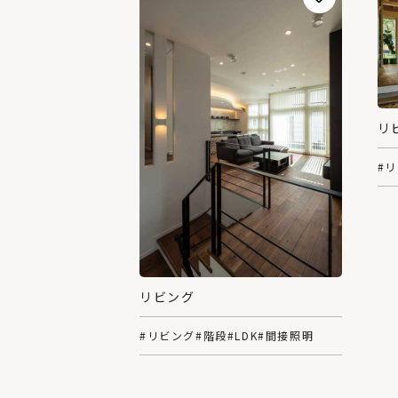
リ
#
リビング
#リビング
#階段
#LDK
#間接照明