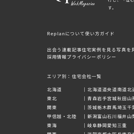
す。
Replanについて
使い方ガイド
出会う
連載記事
住宅実例を見る
写真を
採用情報
プライバシーポリシー
OL.152
美しく暮らす 東北のデザ
Replan宮城2026
イン住宅2026
2026年7月30日
2026年3月11日
エリア別：住宅会社一覧
北海道
北海道
道央
道南
道北
東北
青森
岩手
宮城
秋田
山
関東
茨城
栃木
群馬
埼玉
千
甲信越・北陸
新潟
富山
石川
福井
山
東海
岐阜
静岡
愛知
三重