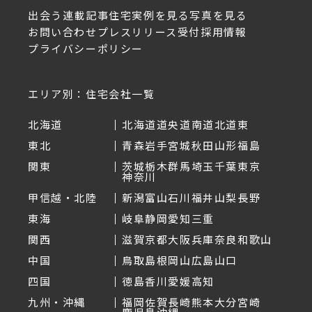
出会う
連載記事
住宅実例を見る
写真を見る
お問い合わせ
プレスリリース受付
採用情報
プライバシーポリシー
エリア別：住宅会社一覧
北海道
北海道
道央
道南
道北
道東
東北
青森
岩手
宮城
秋田
山形
福島
関東
茨城
栃木
群馬
埼玉
千葉
東京
神奈川
甲信越・北陸
新潟
富山
石川
福井
山梨
長野
東海
岐阜
静岡
愛知
三重
関西
滋賀
京都
大阪
兵庫
奈良
和歌山
中国
鳥取
島根
岡山
広島
山口
四国
徳島
香川
愛媛
高知
九州・沖縄
福岡
佐賀
長崎
熊本
大分
宮崎