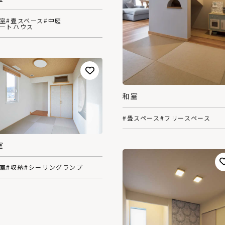
和室
#畳スペース
#中庭
コートハウス
和室
#畳スペース
#フリースペース
室
和室
#収納
#シーリングランプ