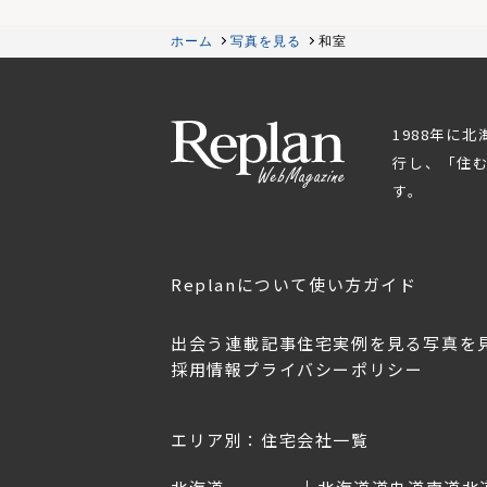
ホーム
写真を見る
和室
1988年に
行し、「住
す。
Replanについて
使い方ガイド
出会う
連載記事
住宅実例を見る
写真を
採用情報
プライバシーポリシー
OL.152
美しく暮らす 東北のデザ
Replan宮城2026
イン住宅2026
2026年7月30日
2026年3月11日
エリア別：住宅会社一覧