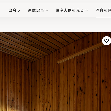
出会う
連載記事
住宅実例を見る
写真を
リノベーションで生まれ変わった、造作が映える住まい
ダイニングテーブル
(258)
キッチン収納
大開口
対面式キッチン
キッチンカウンター
この会社、ここがすごい！
INTERIOR&LIF
こだわりモデルハウス大公