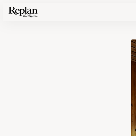
家づくりの基礎知識や空間づくりのコツなど、暮らしに役立つ情報を発信中！
住まいと暮らしの実例を写真と記事で丁寧にわかりやすくご紹介します
部位別の実例写真から、自分らしい住まいのアイデアや好み見つけてみませんか。
Find your house photos