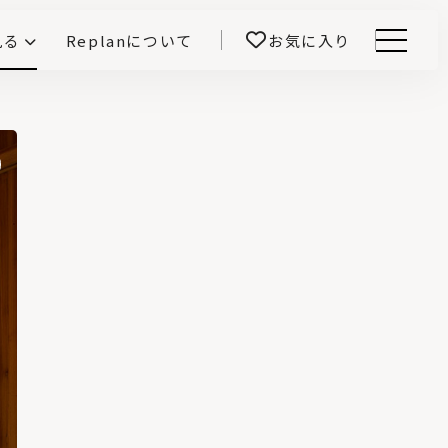
見る
Replanについて
お気に入り
Menu
E -インテリアと暮らす-
開！
鎌田紀彦のQ1.0住宅デザイン論
前真之のいごこちの科学