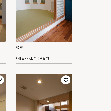
和室
#和室
#小上がり
#客間