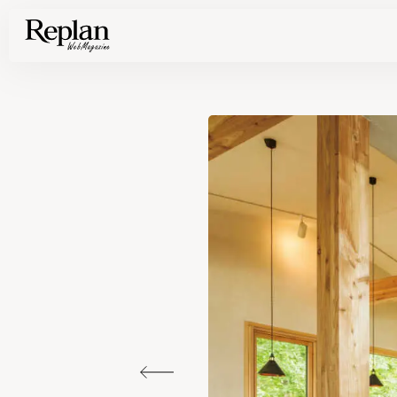
家づくりの基礎知識や空間づくりのコツなど、暮らしに役立つ情報を発信中！
住まいと暮らしの実例を写真と記事で丁寧にわかりやすくご紹介します
部位別の実例写真から、自分らしい住まいのアイデアや好み見つけてみませんか。
Find your house photos