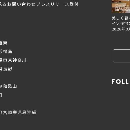
見る
お問い合わせ
プレスリリース受付
Replan北海道VOL.153
Replan北海道VOL.152
美しく暮
2026年6月27日
2026年3月28日
イン住宅2
2026年3
道東
形
福島
葉
東京
神奈川
梨
長野
FOL
良
和歌山
口
分
宮崎
鹿児島
沖縄