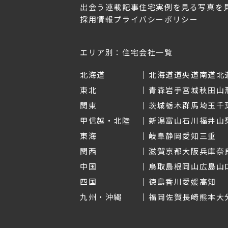
出会う
連載記事
住宅実例を見る
写真を
採用情報
プライバシーポリシー
OL.152
美しく暮らす 東北のデザ
Replan宮城2026
イン住宅2026
2026年7月30日
2026年3月11日
エリア別：住宅会社一覧
北海道
北海道
道央
道南
道北
東北
青森
岩手
宮城
秋田
山
関東
茨城
栃木
群馬
埼玉
千
甲信越・北陸
新潟
富山
石川
福井
山
東海
岐阜
静岡
愛知
三重
関西
滋賀
京都
大阪
兵庫
奈
中国
鳥取
島根
岡山
広島
山
四国
徳島
香川
愛媛
高知
九州・沖縄
福岡
佐賀
長崎
熊本
大