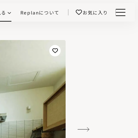
見る
Replanについて
お気に入り
Menu
E -インテリアと暮らす-
開！
鎌田紀彦のQ1.0住宅デザイン論
前真之のいごこちの科学