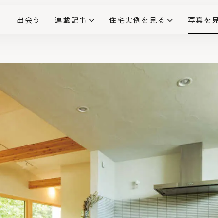
出会う
連載記事
住宅実例を見る
写真を
リノベーションで生まれ変わった、造作が映える住まい
ダイニングテーブル
(258)
キッチン収納
大開口
対面式キッチン
キッチンカウンター
この会社、ここがすごい！
INTERIOR&LIF
こだわりモデルハウス大公