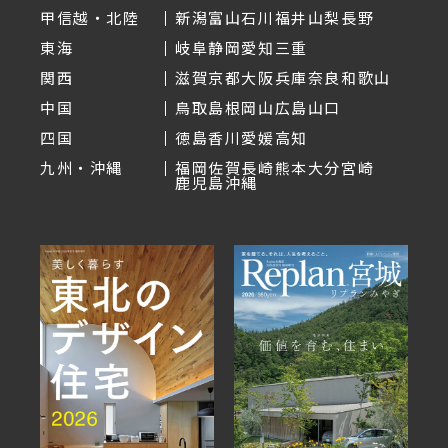
甲信越・北陸
新潟
富山
石川
福井
山梨
長野
東海
岐阜
静岡
愛知
三重
関西
滋賀
京都
大阪
兵庫
奈良
和歌山
中国
鳥取
島根
岡山
広島
山口
四国
徳島
香川
愛媛
高知
九州・沖縄
福岡
佐賀
長崎
熊本
大分
宮崎
鹿児島
沖縄