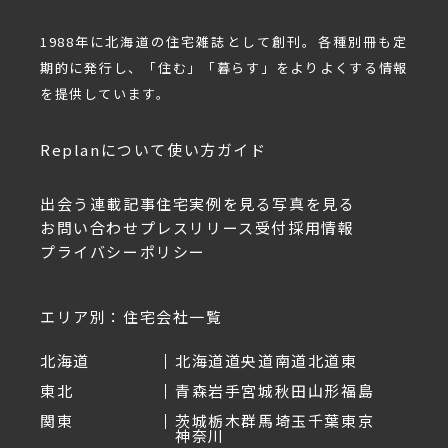
1988年に北海道の住宅雑誌として創刊。各種別冊も定
期的に発行し、「住む」「暮らす」をよりよくする情報
を提供しています。
Replanについて
使い方ガイド
出会う
連載記事
住宅実例を見る
写真を見る
お問い合わせ
プレスリリース受付
採用情報
プライバシーポリシー
エリア別：住宅会社一覧
北海道
北海道
道央
道南
道北
道東
東北
青森
岩手
宮城
秋田
山形
福島
関東
茨城
栃木
群馬
埼玉
千葉
東京
神奈川