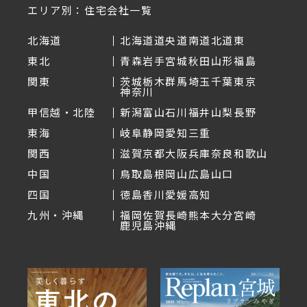
エリア別：住宅会社一覧
北海道
北海道
道央
道南
道北
道東
東北
青森
岩手
宮城
秋田
山形
福島
関東
茨城
栃木
群馬
埼玉
千葉
東京
神奈川
甲信越・北陸
新潟
富山
石川
福井
山梨
長野
東海
岐阜
静岡
愛知
三重
関西
滋賀
京都
大阪
兵庫
奈良
和歌山
中国
鳥取
島根
岡山
広島
山口
四国
徳島
香川
愛媛
高知
九州・沖縄
福岡
佐賀
長崎
熊本
大分
宮崎
鹿児島
沖縄