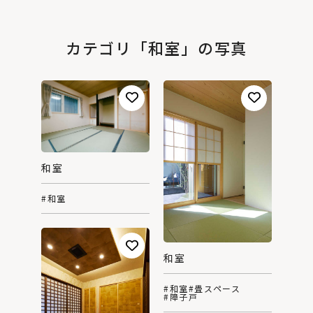
カテゴリ「和室」の写真
和室
#和室
和室
#和室
#畳スペース
#障子戸