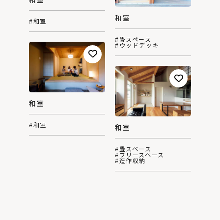
和室
#和室
#畳スペース
#ウッドデッキ
和室
#和室
和室
#畳スペース
#フリースペース
#造作収納