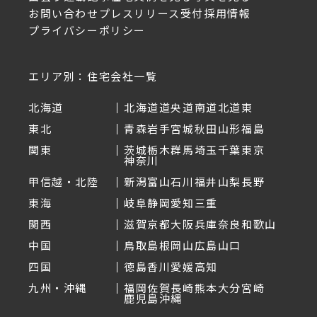
お問い合わせ
プレスリリース受付
採用情報
プライバシーポリシー
エリア別：住宅会社一覧
北海道
北海道
道央
道南
道北
道東
東北
青森
岩手
宮城
秋田
山形
福島
関東
茨城
栃木
群馬
埼玉
千葉
東京
神奈川
甲信越・北陸
新潟
富山
石川
福井
山梨
長野
東海
岐阜
静岡
愛知
三重
関西
滋賀
京都
大阪
兵庫
奈良
和歌山
中国
鳥取
島根
岡山
広島
山口
四国
徳島
香川
愛媛
高知
九州・沖縄
福岡
佐賀
長崎
熊本
大分
宮崎
鹿児島
沖縄