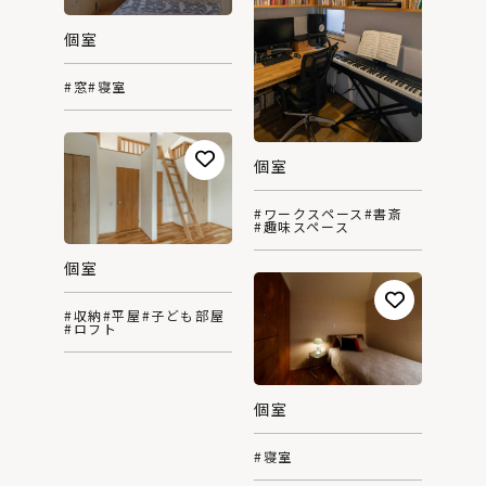
個室
#窓
#寝室
個室
#ワークスペース
#書斎
#趣味スペース
個室
#収納
#平屋
#子ども部屋
#ロフト
個室
#寝室