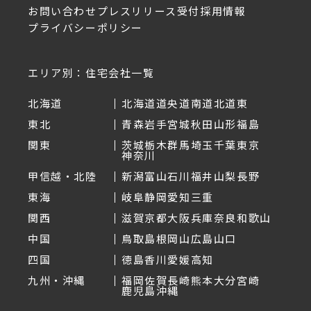
お問い合わせ
プレスリリース受付
採用情報
プライバシーポリシー
エリア別：住宅会社一覧
北海道
北海道
道央
道南
道北
道東
東北
青森
岩手
宮城
秋田
山形
福島
関東
茨城
栃木
群馬
埼玉
千葉
東京
神奈川
甲信越・北陸
新潟
富山
石川
福井
山梨
長野
東海
岐阜
静岡
愛知
三重
関西
滋賀
京都
大阪
兵庫
奈良
和歌山
中国
鳥取
島根
岡山
広島
山口
四国
徳島
香川
愛媛
高知
九州・沖縄
福岡
佐賀
長崎
熊本
大分
宮崎
鹿児島
沖縄