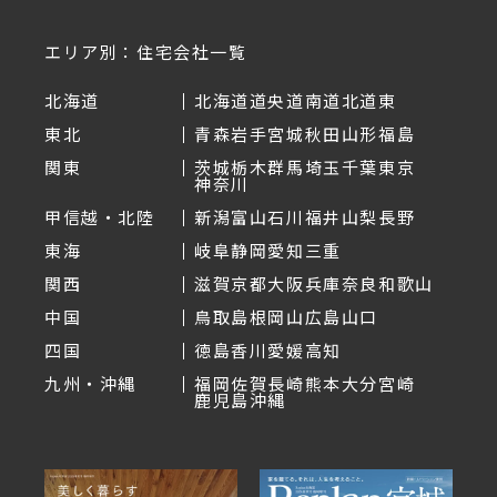
エリア別：住宅会社一覧
北海道
北海道
道央
道南
道北
道東
東北
青森
岩手
宮城
秋田
山形
福島
関東
茨城
栃木
群馬
埼玉
千葉
東京
神奈川
甲信越・北陸
新潟
富山
石川
福井
山梨
長野
東海
岐阜
静岡
愛知
三重
関西
滋賀
京都
大阪
兵庫
奈良
和歌山
中国
鳥取
島根
岡山
広島
山口
四国
徳島
香川
愛媛
高知
九州・沖縄
福岡
佐賀
長崎
熊本
大分
宮崎
鹿児島
沖縄