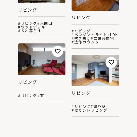
リビング
リビング
#リビング
#大開口
#ウッドデッキ
#犬と暮らす
#リビング
#ペンダントライト
#LDK
#吹き抜け
#二世帯住宅
#造作カウンター
リビング
リビング
#リビング
#窓
#リビング
#塗り壁
#セカンドリビング