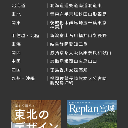
北海道
北海道
道央
道南
道北
道東
東北
青森
岩手
宮城
秋田
山形
福島
関東
茨城
栃木
群馬
埼玉
千葉
東京
神奈川
甲信越・北陸
新潟
富山
石川
福井
山梨
長野
東海
岐阜
静岡
愛知
三重
関西
滋賀
京都
大阪
兵庫
奈良
和歌山
中国
鳥取
島根
岡山
広島
山口
四国
徳島
香川
愛媛
高知
九州・沖縄
福岡
佐賀
長崎
熊本
大分
宮崎
鹿児島
沖縄