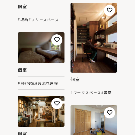
個室
#収納
#フリースペース
個室
個室
#窓
#寝室
#片流れ屋根
#ワークスペース
#書斎
個室