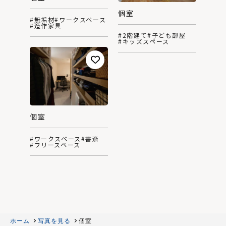
個室
#無垢材
#ワークスペース
#造作家具
#2階建て
#子ども部屋
#キッズスペース
個室
#ワークスペース
#書斎
#フリースペース
ホーム
写真を見る
個室