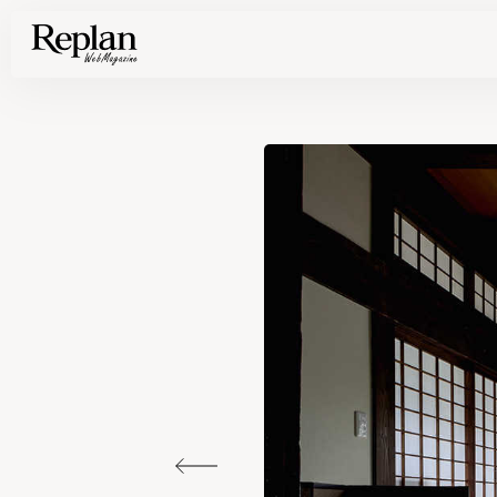
家づくりの基礎知識や空間づくりのコツなど、暮らしに役立つ情報を発信中！
住まいと暮らしの実例を写真と記事で丁寧にわかりやすくご紹介します
部位別の実例写真から、自分らしい住まいのアイデアや好み見つけてみませんか。
Find your house photos