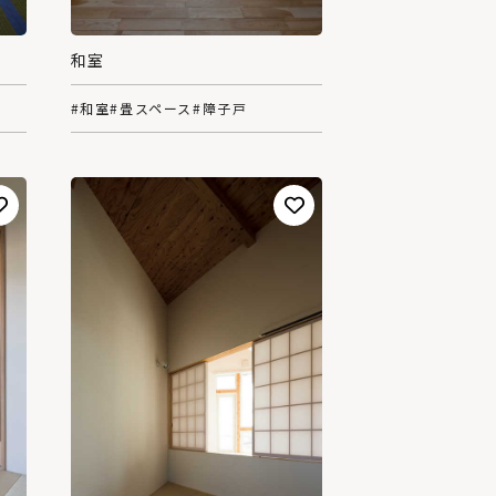
和室
#和室
#畳スペース
#障子戸