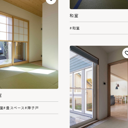
和室
#和室
室
和室
#畳スペース
#障子戸