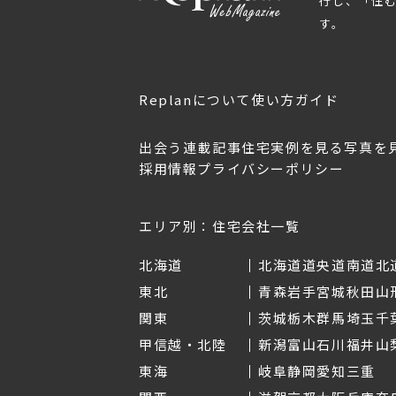
行し、「住
す。
Replanについて
使い方ガイド
出会う
連載記事
住宅実例を見る
写真を
採用情報
プライバシーポリシー
OL.152
美しく暮らす 東北のデザ
Replan宮城2026
イン住宅2026
2026年7月30日
2026年3月11日
エリア別：住宅会社一覧
北海道
北海道
道央
道南
道北
東北
青森
岩手
宮城
秋田
山
関東
茨城
栃木
群馬
埼玉
千
甲信越・北陸
新潟
富山
石川
福井
山
東海
岐阜
静岡
愛知
三重