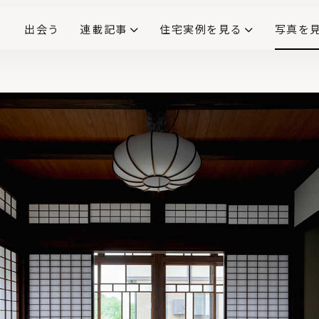
出会う
連載記事
住宅実例を見る
写真を
リノベーションで生まれ変わった、造作が映える住まい
ダイニングテーブル
(258)
キッチン収納
大開口
対面式キッチン
キッチンカウンター
この会社、ここがすごい！
INTERIOR&LIF
こだわりモデルハウス大公