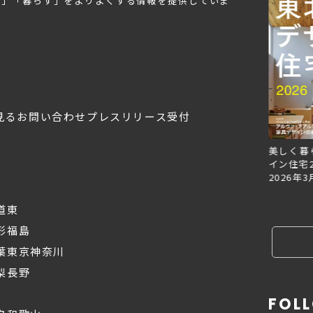
む」「暮らす」をよりよくする情報を提供していま
見る
お問い合わせ
プレスリリース受付
Replan北海道VOL.153
Replan北海道VOL.152
美しく暮
2026年6月27日
2026年3月28日
イン住宅2
2026年3
道東
形
福島
葉
東京
神奈川
梨
長野
FOL