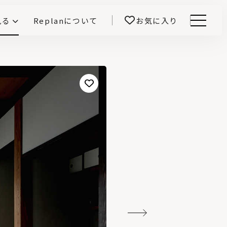
見る
Replanについて
お気に入り
Menu
E -インテリアと暮らす-
開！
鎌田紀彦のQ1.0住宅デザイン論
前真之のいごこちの科学