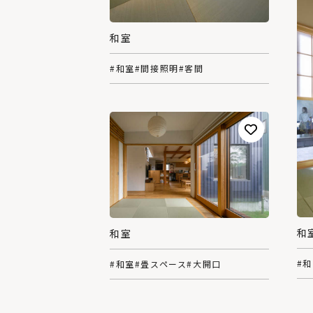
和室
#和室
#間接照明
#客間
和
和室
#
#和室
#畳スペース
#大開口