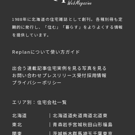
1988年に北海道の住宅雑誌として創刊。各種別冊も定
期的に発行し、「住む」「暮らす」をよりよくする情報
を提供しています。
Replanについて
使い方ガイド
出会う
連載記事
住宅実例を見る
写真を見る
お問い合わせ
プレスリリース受付
採用情報
プライバシーポリシー
エリア別：住宅会社一覧
北海道
北海道
道央
道南
道北
道東
東北
青森
岩手
宮城
秋田
山形
福島
関東
茨城
栃木
群馬
埼玉
千葉
東京