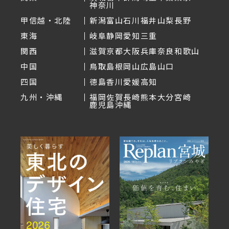
神奈川
甲信越・北陸
新潟
富山
石川
福井
山梨
長野
東海
岐阜
静岡
愛知
三重
関西
滋賀
京都
大阪
兵庫
奈良
和歌山
中国
鳥取
島根
岡山
広島
山口
四国
徳島
香川
愛媛
高知
九州・沖縄
福岡
佐賀
長崎
熊本
大分
宮崎
鹿児島
沖縄