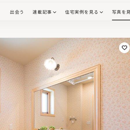
出会う
連載記事
住宅実例を見る
写真を
リノベーションで生まれ変わった、造作が映える住まい
ダイニングテーブル
(258)
キッチン収納
大開口
対面式キッチン
キッチンカウンター
この会社、ここがすごい！
INTERIOR&LIF
こだわりモデルハウス大公