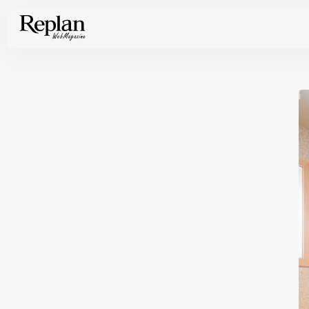
家づくりの基礎知識や空間づくりのコツなど、暮らしに役立つ情報を発信中！
住まいと暮らしの実例を写真と記事で丁寧にわかりやすくご紹介します
部位別の実例写真から、自分らしい住まいのアイデアや好み見つけてみませんか。
Find your house photos