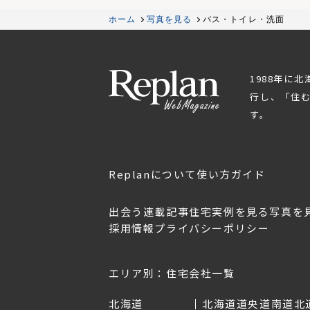
ホーム
写真を見る
バス・トイレ・洗面
1988年に
行し、「住
す。
Replanについて
使い方ガイド
出会う
連載記事
住宅実例を見る
写真を
採用情報
プライバシーポリシー
OL.152
美しく暮らす 東北のデザ
Replan宮城2026
イン住宅2026
2026年7月30日
2026年3月11日
エリア別：住宅会社一覧
北海道
北海道
道央
道南
道北