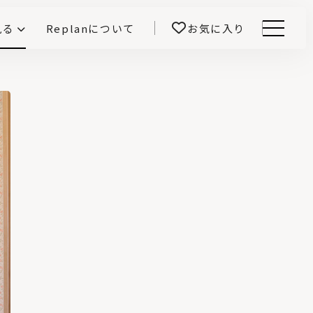
見る
Replanについて
お気に入り
Menu
E -インテリアと暮らす-
開！
鎌田紀彦のQ1.0住宅デザイン論
前真之のいごこちの科学