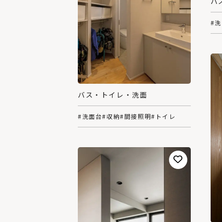
バ
#
バス・トイレ・洗面
#洗面台
#収納
#間接照明
#トイレ