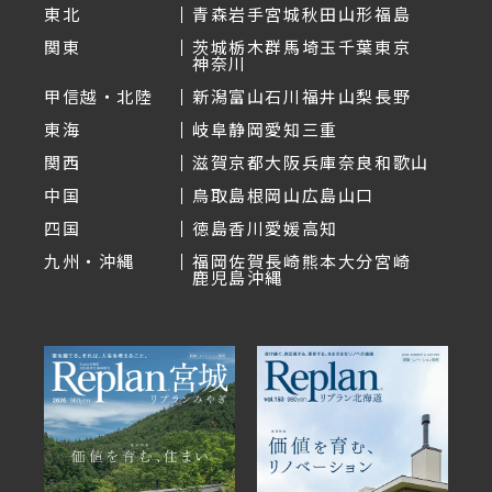
東北
青森
岩手
宮城
秋田
山形
福島
関東
茨城
栃木
群馬
埼玉
千葉
東京
神奈川
甲信越・北陸
新潟
富山
石川
福井
山梨
長野
東海
岐阜
静岡
愛知
三重
関西
滋賀
京都
大阪
兵庫
奈良
和歌山
中国
鳥取
島根
岡山
広島
山口
四国
徳島
香川
愛媛
高知
九州・沖縄
福岡
佐賀
長崎
熊本
大分
宮崎
鹿児島
沖縄