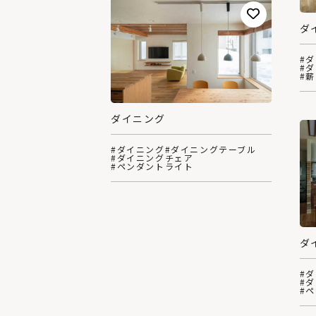
ダ
#
#
#
ダイニング
#ダイニング
#ダイニングテーブル
#ダイニングチェア
#ペンダントライト
ダ
#
#
#