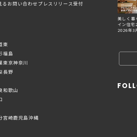
見る
お問い合わせ
プレスリリース受付
Replan北海道VOL.153
Replan北海道VOL.152
美しく暮
2026年6月27日
2026年3月28日
イン住宅2
2026年3
道東
形
福島
葉
東京
神奈川
梨
長野
FOL
良
和歌山
口
分
宮崎
鹿児島
沖縄