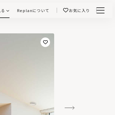
見る
Replanについて
お気に入り
Menu
E -インテリアと暮らす-
開！
鎌田紀彦のQ1.0住宅デザイン論
前真之のいごこちの科学