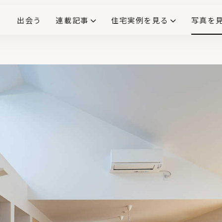
出会う
連載記事
住宅実例を見る
写真を
リノベーションで生まれ変わった、造作が映える住まい
ダイニングテーブル
(258)
キッチン収納
大開口
対面式キッチン
キッチンカウンター
この会社、ここがすごい！
INTERIOR&LIF
こだわりモデルハウス大公