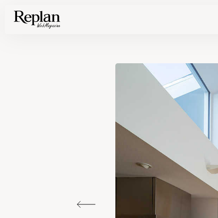
家づくりの基礎知識や空間づくりのコツなど、暮らしに役立つ情報を発信中！
住まいと暮らしの実例を写真と記事で丁寧にわかりやすくご紹介します
部位別の実例写真から、自分らしい住まいのアイデアや好み見つけてみませんか。
Find your house photos