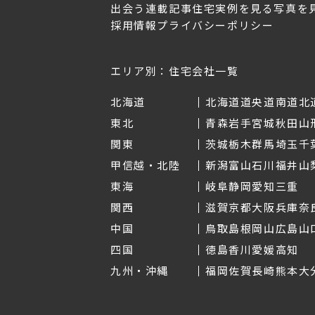
出会う
連載記事
住宅実例を見る
写真を
採用情報
プライバシーポリシー
OL.152
美しく暮らす 東北のデザ
Replan宮城2026
イン住宅2026
2026年7月30日
2026年3月11日
エリア別：住宅会社一覧
北海道
北海道
道央
道南
道北
東北
青森
岩手
宮城
秋田
山
関東
茨城
栃木
群馬
埼玉
千
甲信越・北陸
新潟
富山
石川
福井
山
東海
岐阜
静岡
愛知
三重
関西
滋賀
京都
大阪
兵庫
奈
中国
鳥取
島根
岡山
広島
山
四国
徳島
香川
愛媛
高知
九州・沖縄
福岡
佐賀
長崎
熊本
大