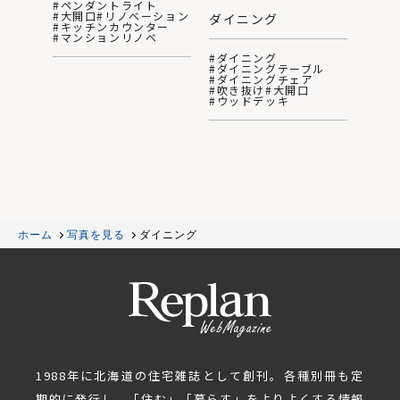
#ペンダントライト
#大開口
#リノベーション
ダイニング
#キッチンカウンター
#マンションリノベ
#ダイニング
#ダイニングテーブル
#ダイニングチェア
#吹き抜け
#大開口
#ウッドデッキ
ホーム
写真を見る
ダイニング
1988年に北海道の住宅雑誌として創刊。各種別冊も定
期的に発行し、「住む」「暮らす」をよりよくする情報