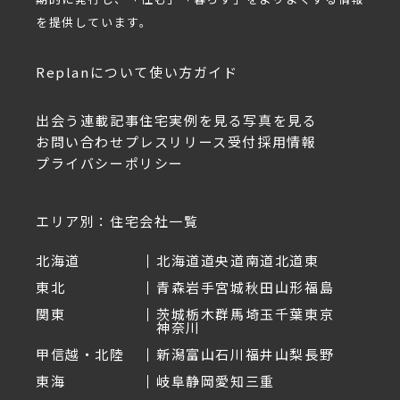
を提供しています。
Replanについて
使い方ガイド
出会う
連載記事
住宅実例を見る
写真を見る
お問い合わせ
プレスリリース受付
採用情報
プライバシーポリシー
エリア別：住宅会社一覧
北海道
北海道
道央
道南
道北
道東
東北
青森
岩手
宮城
秋田
山形
福島
関東
茨城
栃木
群馬
埼玉
千葉
東京
神奈川
甲信越・北陸
新潟
富山
石川
福井
山梨
長野
東海
岐阜
静岡
愛知
三重