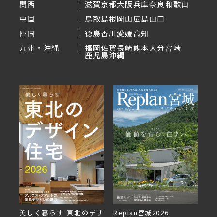
関西
滋賀
京都
大阪
兵庫
奈良
和歌山
中国
鳥取
島根
岡山
広島
山口
四国
徳島
香川
愛媛
高知
九州・沖縄
福岡
佐賀
長崎
熊本
大分
宮崎
鹿児島
沖縄
美しく暮らす 東北のデザ
Replan宮城2026
Re