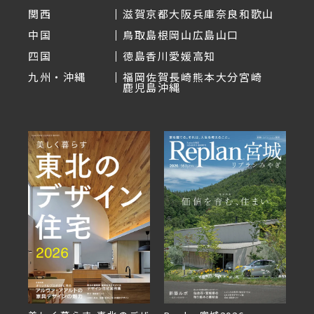
関西
滋賀
京都
大阪
兵庫
奈良
和歌山
中国
鳥取
島根
岡山
広島
山口
四国
徳島
香川
愛媛
高知
九州・沖縄
福岡
佐賀
長崎
熊本
大分
宮崎
鹿児島
沖縄