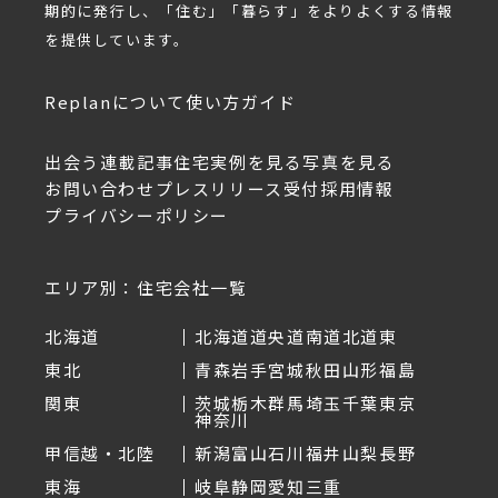
期的に発行し、「住む」「暮らす」をよりよくする情報
を提供しています。
Replanについて
使い方ガイド
出会う
連載記事
住宅実例を見る
写真を見る
お問い合わせ
プレスリリース受付
採用情報
プライバシーポリシー
エリア別：住宅会社一覧
北海道
北海道
道央
道南
道北
道東
東北
青森
岩手
宮城
秋田
山形
福島
関東
茨城
栃木
群馬
埼玉
千葉
東京
神奈川
甲信越・北陸
新潟
富山
石川
福井
山梨
長野
東海
岐阜
静岡
愛知
三重