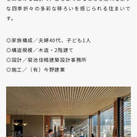
な四季折々の多彩な移ろいを感じられる住まいで
す。
◎家族構成／夫婦40代、子ども1人
◎構造規模／木造・2階建て
◎設計／菊池佳晴建築設計事務所
◎施工／（有）今野建業