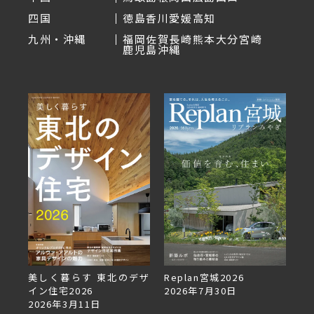
四国
徳島
香川
愛媛
高知
九州・沖縄
福岡
佐賀
長崎
熊本
大分
宮崎
鹿児島
沖縄
美しく暮らす 東北のデザ
Replan宮城2026
Rep
イン住宅2026
2026年7月30日
202
2026年3月11日