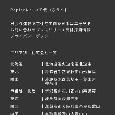
Replanについて
使い方ガイド
出会う
連載記事
住宅実例を見る
写真を見る
お問い合わせ
プレスリリース受付
採用情報
プライバシーポリシー
エリア別：住宅会社一覧
北海道
北海道
道央
道南
道北
道東
東北
青森
岩手
宮城
秋田
山形
福島
関東
茨城
栃木
群馬
埼玉
千葉
東京
神奈川
甲信越・北陸
新潟
富山
石川
福井
山梨
長野
東海
岐阜
静岡
愛知
三重
関西
滋賀
京都
大阪
兵庫
奈良
和歌山
中国
鳥取
島根
岡山
広島
山口