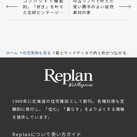
コンパクトで機能
中古リノベで叶えた
的。「好き」を叶え
使い勝手のよい自然
た北欧ビンテージが
素材の家
似合う家
ホーム
住宅実例を見る
庭とウッドデッキで内と外がつながる、
眺望豊かな平屋
1988年に北海道の住宅雑誌として創刊。各種別冊も定
期的に発行し、「住む」「暮らす」をよりよくする情報
を提供しています。
Replanについて
使い方ガイド