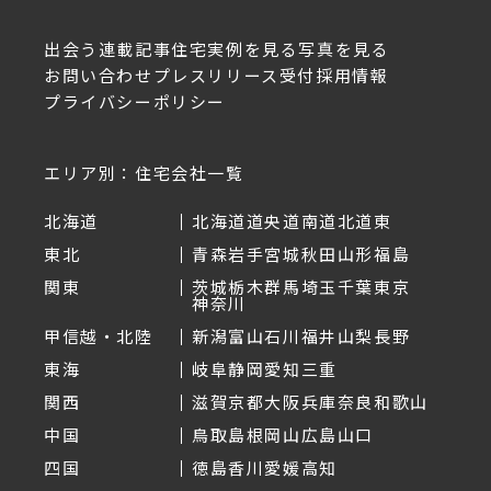
出会う
連載記事
住宅実例を見る
写真を見る
お問い合わせ
プレスリリース受付
採用情報
プライバシーポリシー
エリア別：住宅会社一覧
北海道
北海道
道央
道南
道北
道東
東北
青森
岩手
宮城
秋田
山形
福島
関東
茨城
栃木
群馬
埼玉
千葉
東京
神奈川
甲信越・北陸
新潟
富山
石川
福井
山梨
長野
東海
岐阜
静岡
愛知
三重
関西
滋賀
京都
大阪
兵庫
奈良
和歌山
中国
鳥取
島根
岡山
広島
山口
四国
徳島
香川
愛媛
高知