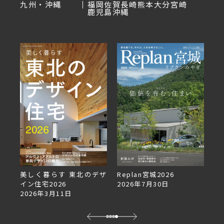
九州・沖縄
福岡
佐賀
長崎
熊本
大分
宮崎
鹿児島
沖縄
美しく暮らす 東北のデザ
Replan宮城2026
Re
イン住宅2026
2026年7月30日
2
2026年3月11日