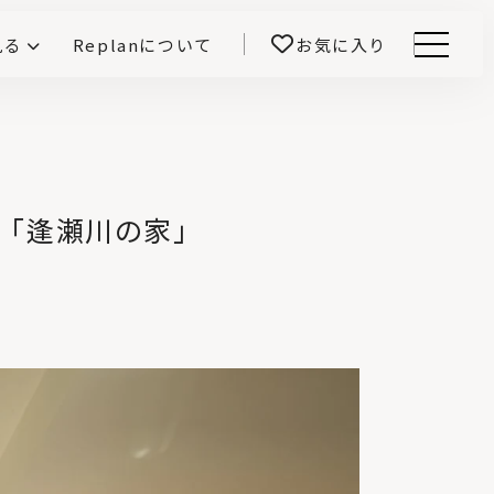
見る
Replanについて
お気に入り
Menu
E -インテリアと暮らす-
開！
鎌田紀彦のQ1.0住宅デザイン論
前真之のいごこちの科学
「逢瀬川の家」