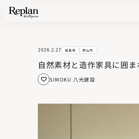
家づくりの基礎知識や空間づくりのコツなど、暮らしに役立つ情報を発信中！
住まいと暮らしの実例を写真と記事で丁寧にわかりやすくご紹介します
部位別の実例写真から、自分らしい住まいのアイデアや好み見つけてみませんか。
Find your house photos
2026.2.27
福島県
郡山市
自然素材と造作家具に囲ま
SIMOKU 八光建設