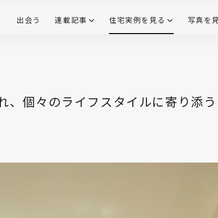
出会う
連載記事
住宅実例を見る
写真を
リノベーションで生まれ変わった、造作が映える住まい
ダイニングテーブル
(258)
キッチン収納
大開口
対面式キッチン
キッチンカウンター
この会社、ここがすごい！
INTERIOR&LIF
こだわりモデルハウス大公
れ、個々のライフスタイルに寄り添う