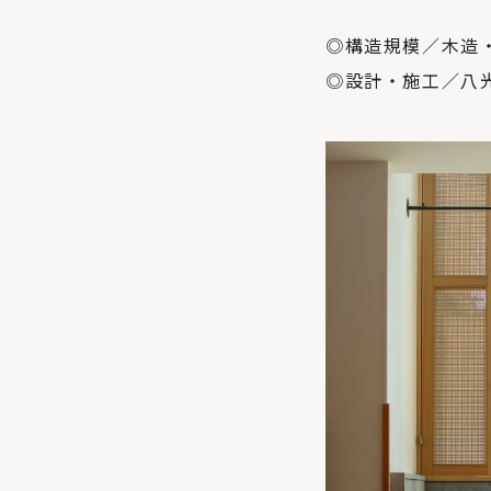
◎構造規模／木造
◎設計・施工／八