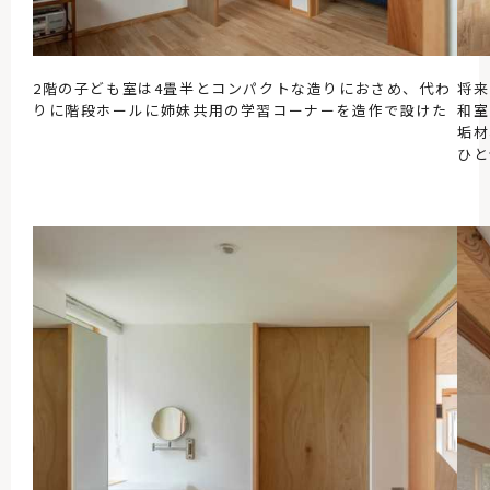
2階の子ども室は4畳半とコンパクトな造りにおさめ、代わ
将来
りに階段ホールに姉妹共用の学習コーナーを造作で設けた
和室
垢材
ひと