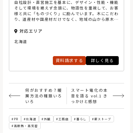
自社設計・直営施工を基本に、デザイン・性能・機能
そして環境を絶えず念頭に、物語性を重視して、お客
様と共に「ものづくり」に励んでいます。木にこだわ
り、道産材や国産材だけでなく、地域の山から原木を
仕入れるなど、多岐にわたる木材を使いこなす空間を
提案できるのは、それを形にできる腕のいい大工がい
対応エリア
るからこそ。住めば住むほどに愛着を増す手づくりの
北海道
家、それが武部建設の家づくりです。
資料請求する
詳しく見る
何がおすすめ？暖
スマート電化の本
房方法の種類いろ
音を語る vol.1 き
いろ
っかけと感想
PR
北海道
外観
工務店
暮らし
薪ストーブ
高断熱・高気密