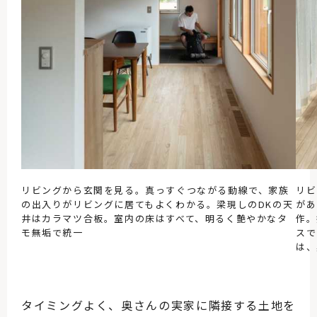
リビングから玄関を見る。真っすぐつながる動線で、家族
リビ
の出入りがリビングに居てもよくわかる。梁現しのDKの天
があ
井はカラマツ合板。室内の床はすべて、明るく艶やかなタ
作。
モ無垢で統一
スで
は、
タイミングよく、奥さんの実家に隣接する土地を