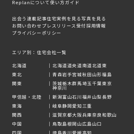
Replanについて
使い方ガイド
出会う
連載記事
住宅実例を見る
写真を見る
お問い合わせ
プレスリリース受付
採用情報
プライバシーポリシー
エリア別：住宅会社一覧
北海道
北海道
道央
道南
道北
道東
東北
青森
岩手
宮城
秋田
山形
福島
関東
茨城
栃木
群馬
埼玉
千葉
東京
神奈川
甲信越・北陸
新潟
富山
石川
福井
山梨
長野
東海
岐阜
静岡
愛知
三重
関西
滋賀
京都
大阪
兵庫
奈良
和歌山
中国
鳥取
島根
岡山
広島
山口
四国
徳島
香川
愛媛
高知