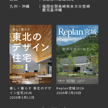
九州・沖縄
福岡
佐賀
長崎
熊本
大分
宮崎
鹿児島
沖縄
のデザ
Replan宮城2026
Replan北海道VOL.153
2026年7月30日
2026年6月27日