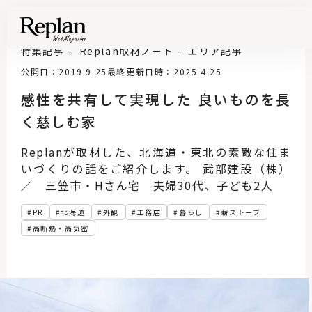
特集記事
Replan取材ノート
エリア記事
公開日：2019.9.25
最終更新日時：2025.4.25
感性を共有して実現した 良いものを長
く慈しむ家
Replanが取材した、北海道・東北の素敵な住ま
いづくりの話をご紹介します。 武部建設（株）
／ 三笠市・Hさん宅 夫婦30代、子ども2人
PR
北海道
外観
工務店
暮らし
薪ストーブ
高断熱・高気密