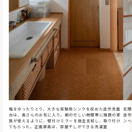
幅をゆったりとり、大きな実験用シンクを収めた造作洗面
玄関
台は、奥さんのお気に入り。朝の忙しい時間帯に複数の家
造作
族が使えるように、壁付けミラーを施主支給し、取り付け
ンへ
てもらった。正面扉奥は、部屋干しができる洗濯室