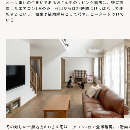
オール電化の住まいであるWさん宅のリビング暖房は、壁に設
置したエアコン1台のみ。秋口からは24時間つけっぱなしで運
転するという。個室は補助暖房としてパネルヒーターをつけて
いる
冬の厳しい十勝地方のHさん宅はエアコン2台で全館暖房。1階
向