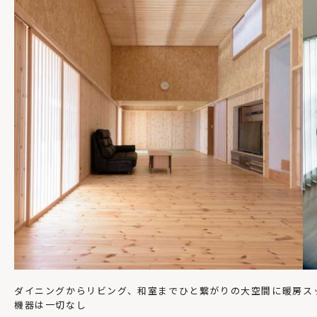
ダイニングからリビング、和室までひと繋がりの大空間に暖房
ス
機器は一切なし