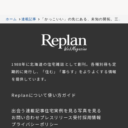
ホーム
連載記事
「かっこいい」の先にある、未知の開拓。三五
工務店が小樽・春香町で描く「山郷」という未
来
1988年に北海道の住宅雑誌として創刊。各種別冊も定
期的に発行し、「住む」「暮らす」をよりよくする情報
を提供しています。
Replanについて
使い方ガイド
出会う
連載記事
住宅実例を見る
写真を見る
お問い合わせ
プレスリリース受付
採用情報
プライバシーポリシー