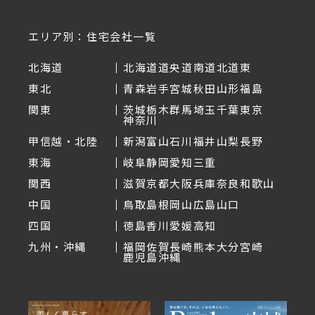
エリア別：住宅会社一覧
北海道
北海道
道央
道南
道北
道東
東北
青森
岩手
宮城
秋田
山形
福島
関東
茨城
栃木
群馬
埼玉
千葉
東京
神奈川
甲信越・北陸
新潟
富山
石川
福井
山梨
長野
東海
岐阜
静岡
愛知
三重
関西
滋賀
京都
大阪
兵庫
奈良
和歌山
中国
鳥取
島根
岡山
広島
山口
四国
徳島
香川
愛媛
高知
九州・沖縄
福岡
佐賀
長崎
熊本
大分
宮崎
鹿児島
沖縄