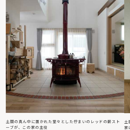
土間の真ん中に置かれた堂々とした佇まいのレッドの薪スト
土
ーブが、この家の主役
家