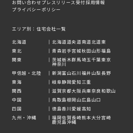
お問い合わせ
プレスリリース受付
採用情報
プライバシーポリシー
エリア別：住宅会社一覧
北海道
北海道
道央
道南
道北
道東
東北
青森
岩手
宮城
秋田
山形
福島
関東
茨城
栃木
群馬
埼玉
千葉
東京
神奈川
甲信越・北陸
新潟
富山
石川
福井
山梨
長野
東海
岐阜
静岡
愛知
三重
関西
滋賀
京都
大阪
兵庫
奈良
和歌山
中国
鳥取
島根
岡山
広島
山口
四国
徳島
香川
愛媛
高知
九州・沖縄
福岡
佐賀
長崎
熊本
大分
宮崎
鹿児島
沖縄