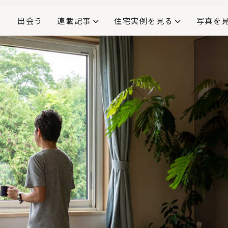
出会う
連載記事
住宅実例を見る
写真を
リノベーションで生まれ変わった、造作が映える住まい
ダイニングテーブル
(258)
キッチン収納
大開口
対面式キッチン
キッチンカウンター
この会社、ここがすごい！
INTERIOR&LIF
こだわりモデルハウス大公