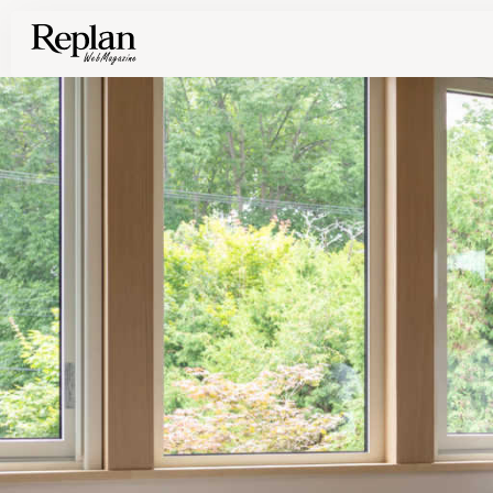
家づくりの基礎知識や空間づくりのコツなど、暮らしに役立つ情報を発信中！
住まいと暮らしの実例を写真と記事で丁寧にわかりやすくご紹介します
部位別の実例写真から、自分らしい住まいのアイデアや好み見つけてみませんか。
Find your house photos