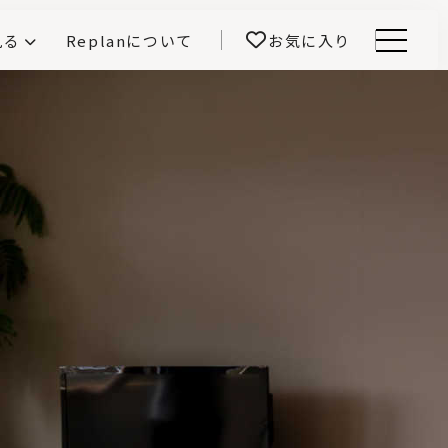
見る
Replanについて
お気に入り
Menu
E -インテリアと暮らす-
開！
鎌田紀彦のQ1.0住宅デザイン論
前真之のいごこちの科学