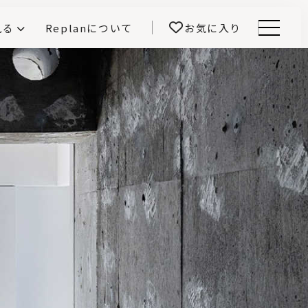
見る
Replanについて
お気に入り
Menu
E -インテリアと暮らす-
開！
鎌田紀彦のQ1.0住宅デザイン論
前真之のいごこちの科学