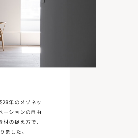
28年のメゾネッ
ベーションの自由
素材の捉え方で、
なりました。