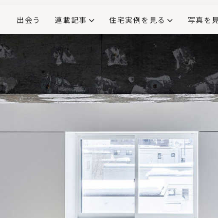
出会う
連載記事
住宅実例を見る
写真を
リノベーションで生まれ変わった、造作が映える住まい
ダイニングテーブル
(258)
キッチン収納
大開口
対面式キッチン
キッチンカウンター
この会社、ここがすごい！
INTERIOR&LIF
こだわりモデルハウス大公