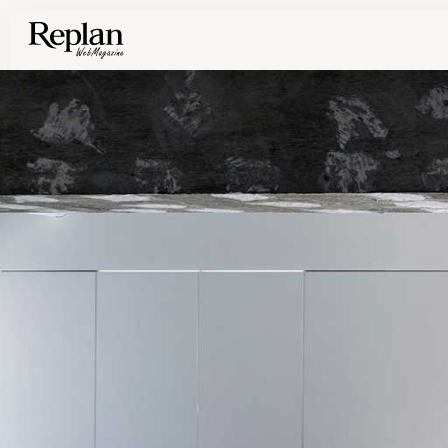
家づくりの基礎知識や空間づくりのコツなど、暮らしに役立つ情報を発信中！
住まいと暮らしの実例を写真と記事で丁寧にわかりやすくご紹介します
部位別の実例写真から、自分らしい住まいのアイデアや好み見つけてみませんか。
Find your house photos