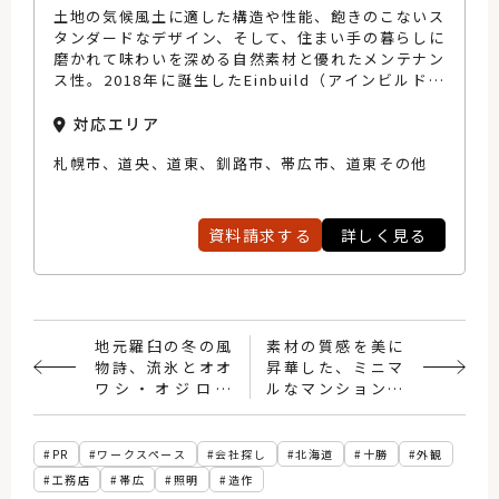
土地の気候風土に適した構造や性能、飽きのこないス
タンダードなデザイン、そして、住まい手の暮らしに
磨かれて味わいを深める自然素材と優れたメンテナン
ス性。2018年に誕生したEinbuild（アインビルド）
はその一つひとつを大切にしながら、地域の仲間とと
もにいつまでも愛される住まいづくりを実現してきま
対応エリア
した。近年は道外からの移住や二拠点生活を志す方々
札幌市、道央、道東、釧路市、帯広市、道東その他
のために、北海道らしい自然な暮らしを楽しめる住ま
いづくりにも積極的に取り組んでいます。
資料請求する
詳しく見る
地元羅臼の冬の風
素材の質感を美に
物詩、流氷とオオ
昇華した、ミニマ
ワシ・オジロワ
ルなマンションリ
シ。
ノベ
PR
ワークスペース
会社探し
北海道
十勝
外観
工務店
帯広
照明
造作