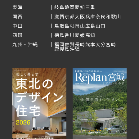
東海
岐阜
静岡
愛知
三重
関西
滋賀
京都
大阪
兵庫
奈良
和歌山
中国
鳥取
島根
岡山
広島
山口
四国
徳島
香川
愛媛
高知
九州・沖縄
福岡
佐賀
長崎
熊本
大分
宮崎
鹿児島
沖縄