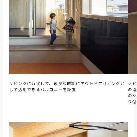
リビングに近接して、暖かな時期にアウトドアリビングと
セピ
して活用できるバルコニーを設置
の南
のシ
り付