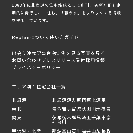
1988年に北海道の住宅雑誌として創刊。各種別冊も定
期的に発行し、「住む」「暮らす」をよりよくする情報
を提供しています。
Replanについて
使い方ガイド
出会う
連載記事
住宅実例を見る
写真を見る
お問い合わせ
プレスリリース受付
採用情報
プライバシーポリシー
エリア別：住宅会社一覧
北海道
北海道
道央
道南
道北
道東
東北
青森
岩手
宮城
秋田
山形
福島
関東
茨城
栃木
群馬
埼玉
千葉
東京
神奈川
甲信越・北陸
新潟
富山
石川
福井
山梨
長野