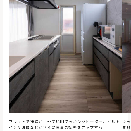
フラットで掃除がしやすいIHクッキングヒーター、ビルト
キッ
イン食洗機などがさらに家事の効率をアップする
無駄