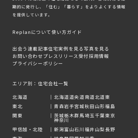
期的に発行し、「住む」「暮らす」をよりよくする情報
を提供しています。
Replanについて
使い方ガイド
出会う
連載記事
住宅実例を見る
写真を見る
お問い合わせ
プレスリリース受付
採用情報
プライバシーポリシー
エリア別：住宅会社一覧
北海道
北海道
道央
道南
道北
道東
東北
青森
岩手
宮城
秋田
山形
福島
関東
茨城
栃木
群馬
埼玉
千葉
東京
神奈川
甲信越・北陸
新潟
富山
石川
福井
山梨
長野