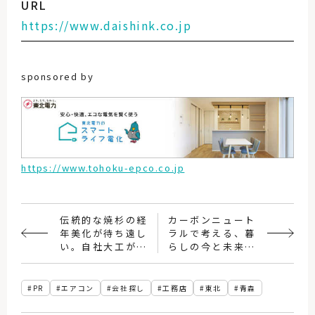
URL
https://www.daishink.co.jp
sponsored by
https://www.tohoku-epco.co.jp
伝統的な焼杉の経
カーボンニュート
年美化が待ち遠し
ラルで考える、暮
い。自社大工が仕
らしの今と未来。
上げる木の住まい
プロとユーザーが
語る「スマートラ
イフ電化」
PR
エアコン
会社探し
工務店
東北
青森