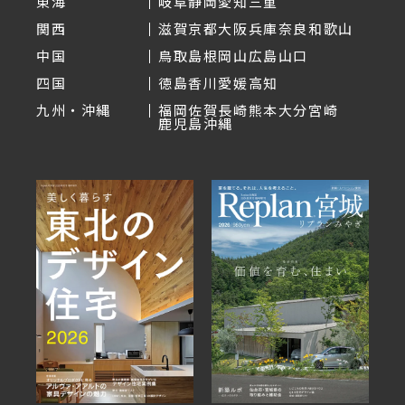
東海
岐阜
静岡
愛知
三重
関西
滋賀
京都
大阪
兵庫
奈良
和歌山
中国
鳥取
島根
岡山
広島
山口
四国
徳島
香川
愛媛
高知
九州・沖縄
福岡
佐賀
長崎
熊本
大分
宮崎
鹿児島
沖縄