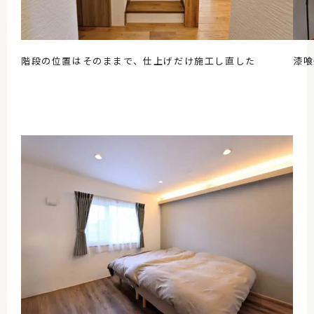
階段の位置はそのままで、仕上げだけ施工し直した
漆喰